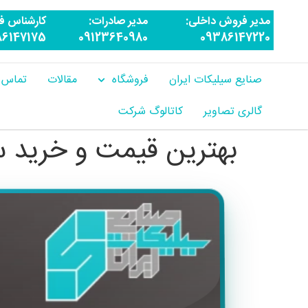
مدیر فروش داخلی:
مدیر صادرات:
کارشناس ف
86147175
09123640980
09386147220
صنایع سیلیکات ایران
فروشگاه
مقالات
تماس ب
گالری تصاویر
کاتالوگ شرکت
بهترین قیمت و خرید 