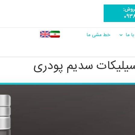
روش:
093
ا ما
خط مشی ما
سیلیکات سدیم پودری